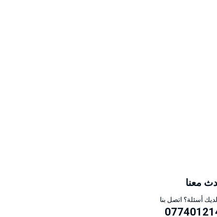
ث معنا
ديك أسئلة؟ اتصل بنا
07740121